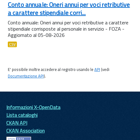
Conto annuale: Oneri annui per voci retributive
a carattere stipendiale corri...
Conto annuale: Oneri annui per voci retributive a carattere
stipendiale corrisposte al personale in servizio - FOZA -
Aggiornato al 05-08-2026
CSV
E' possibile inoltre accedere al registro usando le
API
(vedi
Documentazione API
).
Informazioni X-OpenData
Lista cataloghi
CKAN API
CKAN Association