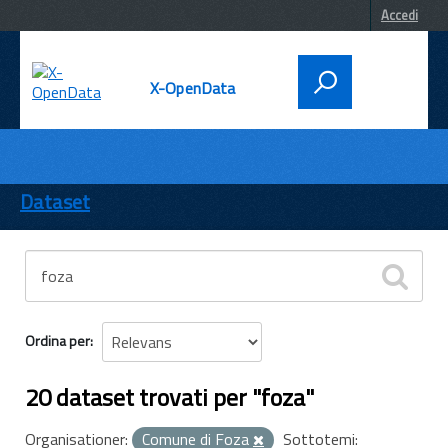
Accedi
X-OpenData
DATI
ENTI
Dataset
TEMI
INFORMAZIONI
Ordina per
20 dataset trovati per "foza"
Organisationer:
Comune di Foza
Sottotemi: