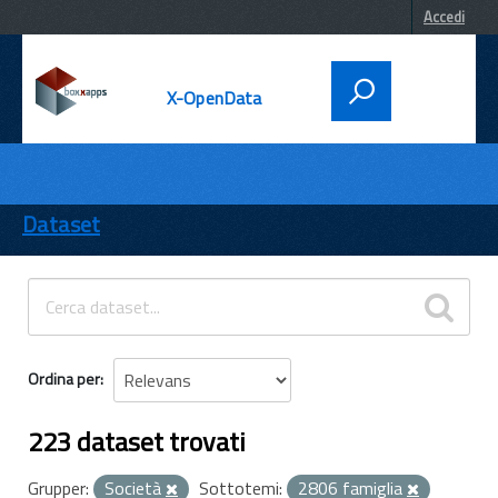
Accedi
X-OpenData
DATI
ENTI
Dataset
TEMI
INFORMAZIONI
Ordina per
223 dataset trovati
Grupper:
Società
Sottotemi:
2806 famiglia