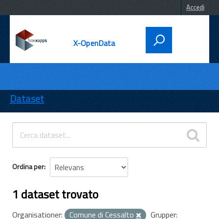
Accedi
X-OpenData
DATI
ENTI
Dataset
TEMI
INFORMAZIONI
Ordina per
1 dataset trovato
Organisationer:
Comune di Cessalto
Grupper: