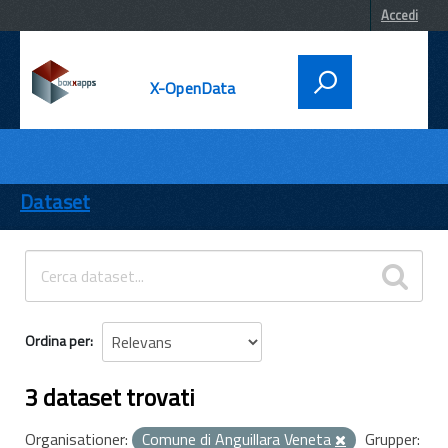
Accedi
X-OpenData
DATI
ENTI
Dataset
TEMI
INFORMAZIONI
Ordina per
3 dataset trovati
Organisationer:
Comune di Anguillara Veneta
Grupper: