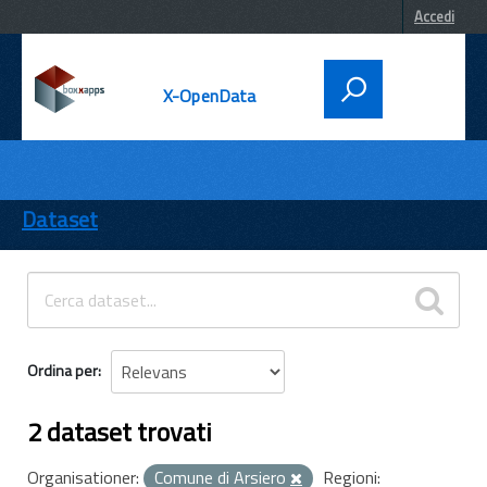
Accedi
X-OpenData
DATI
ENTI
Dataset
TEMI
INFORMAZIONI
Ordina per
2 dataset trovati
Organisationer:
Comune di Arsiero
Regioni: