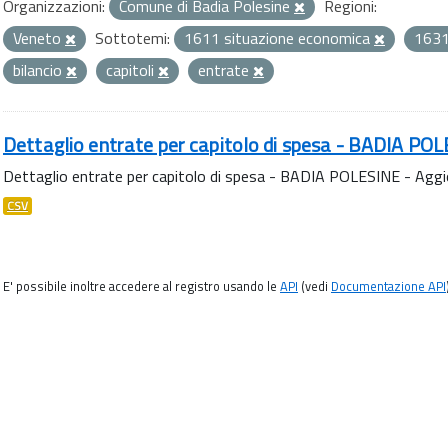
Organizzazioni:
Comune di Badia Polesine
Regioni:
Veneto
Sottotemi:
1611 situazione economica
1631
bilancio
capitoli
entrate
Dettaglio entrate per capitolo di spesa - BADIA PO
Dettaglio entrate per capitolo di spesa - BADIA POLESINE - Agg
CSV
E' possibile inoltre accedere al registro usando le
API
(vedi
Documentazione API