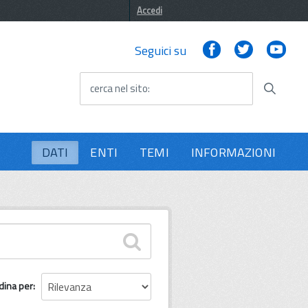
Accedi
Facebook
Twitter
You
Seguici su
cerca nel sito
DATI
ENTI
TEMI
INFORMAZIONI
dina per