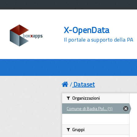
X-OpenData
Il portale a supporto della PA
Dataset
Organizzazioni
Comune di Badia Pol... (1)
Gruppi