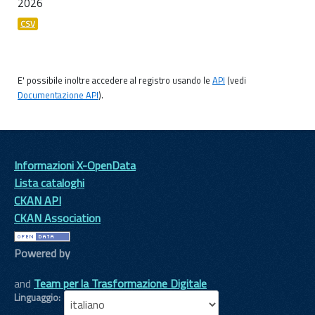
2026
CSV
E' possibile inoltre accedere al registro usando le
API
(vedi
Documentazione API
).
Informazioni X-OpenData
Lista cataloghi
CKAN API
CKAN Association
Powered by
and
Team per la Trasformazione Digitale
Linguaggio