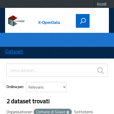
Accedi
X-OpenData
DATI
ENTI
Dataset
TEMI
INFORMAZIONI
Ordina per
2 dataset trovati
Organisationer:
Comune di Soave
Sottotemi: