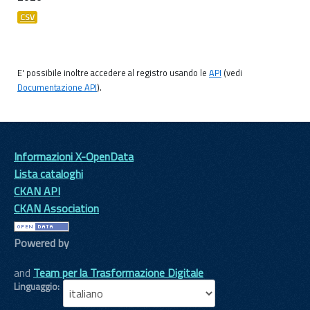
CSV
E' possibile inoltre accedere al registro usando le
API
(vedi
Documentazione API
).
Informazioni X-OpenData
Lista cataloghi
CKAN API
CKAN Association
Powered by
and
Team per la Trasformazione Digitale
Linguaggio