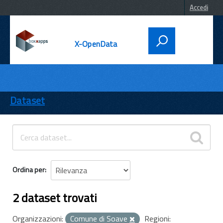
Accedi
X-OpenData
DATI
ENTI
Dataset
TEMI
INFORMAZIONI
Ordina per
2 dataset trovati
Organizzazioni:
Comune di Soave
Regioni: