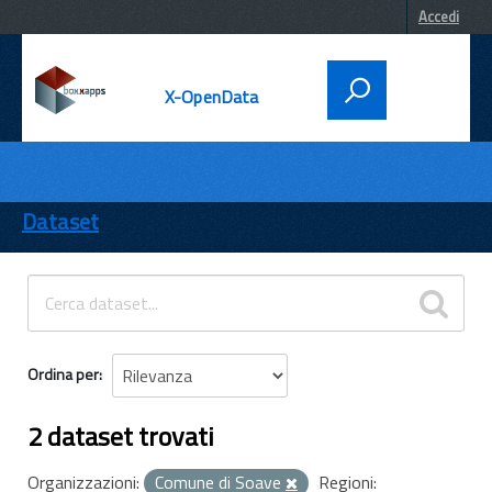
Accedi
X-OpenData
DATI
ENTI
Dataset
TEMI
INFORMAZIONI
Ordina per
2 dataset trovati
Organizzazioni:
Comune di Soave
Regioni: