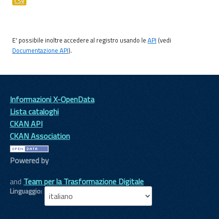
CSV
E' possibile inoltre accedere al registro usando le
API
(vedi
Documentazione API
).
Informazioni X-OpenData
Lista cataloghi
CKAN API
CKAN Association
Powered by
and
Team per la Trasformazione Digitale
Linguaggio