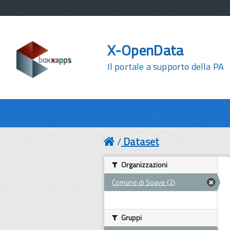
X-OpenData
Il portale a supporto della PA
Dataset
Organizzazioni
Comune di Soave (2)
Gruppi