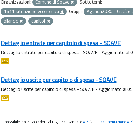
Organizzazioni:
Comune di Soave
Sottotemi:
1611 situazione economica
Gruppi:
Agenda2030 - Città e 
bilancio
capitoli
Dettaglio entrate per capitolo di spesa - SOAVE
Dettaglio entrate per capitolo di spesa - SOAVE - Aggiornato al
CSV
Dettaglio uscite per capitolo di spesa - SOAVE
Dettaglio uscite per capitolo di spesa - SOAVE - Aggiornato al 
CSV
E' possibile inoltre accedere al registro usando le
API
(vedi
Documentazione API