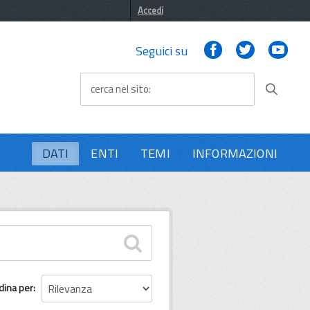
Accedi
Facebook
Twitter
You
Seguici su
cerca nel sito
DATI
ENTI
TEMI
INFORMAZIONI
dina per