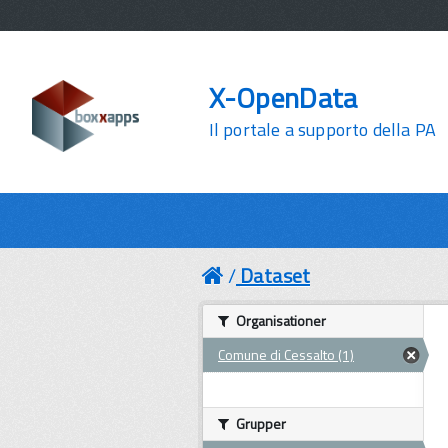
X-OpenData
Il portale a supporto della PA
Dataset
Organisationer
Comune di Cessalto (1)
Grupper