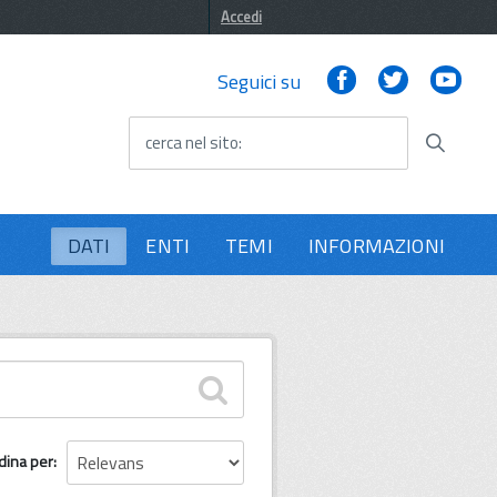
Accedi
Facebook
Twitter
You
Seguici su
cerca nel sito
DATI
ENTI
TEMI
INFORMAZIONI
dina per