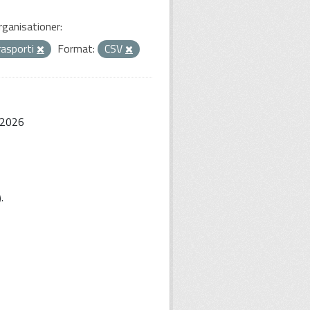
rganisationer:
rasporti
Format:
CSV
-2026
).