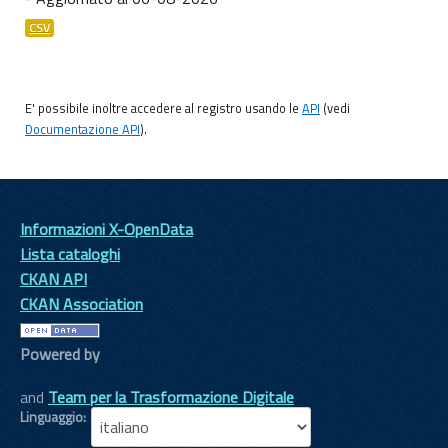
CSV
E' possibile inoltre accedere al registro usando le
API
(vedi
Documentazione API
).
Informazioni X-OpenData
Lista cataloghi
CKAN API
CKAN Association
Powered by
and
Team per la Trasformazione Digitale
Linguaggio