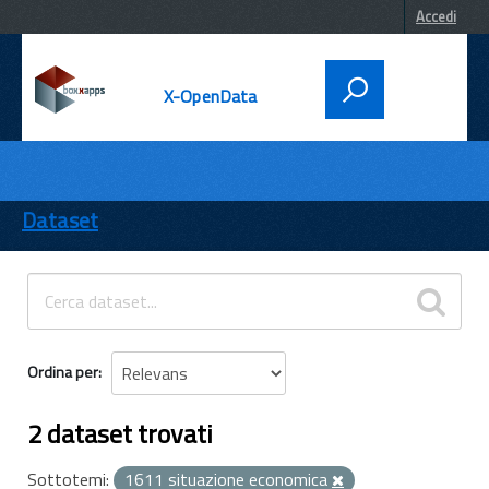
Accedi
X-OpenData
DATI
ENTI
Dataset
TEMI
INFORMAZIONI
Ordina per
2 dataset trovati
Sottotemi:
1611 situazione economica