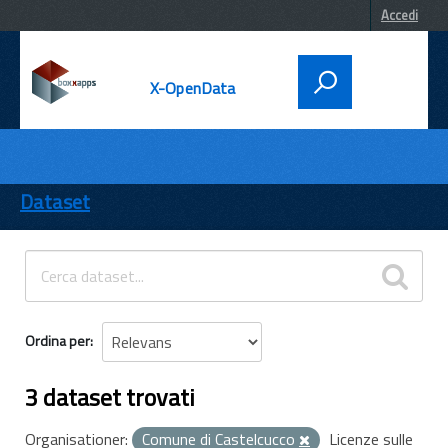
Accedi
X-OpenData
DATI
ENTI
Dataset
TEMI
INFORMAZIONI
Ordina per
3 dataset trovati
Organisationer:
Comune di Castelcucco
Licenze sulle