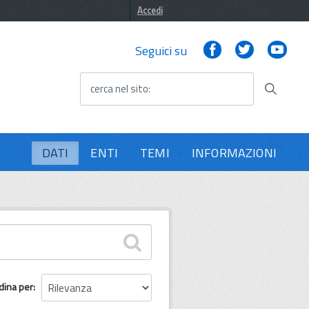
Accedi
Facebook
Twitter
You
Seguici su
cerca nel sito
DATI
ENTI
TEMI
INFORMAZIONI
dina per