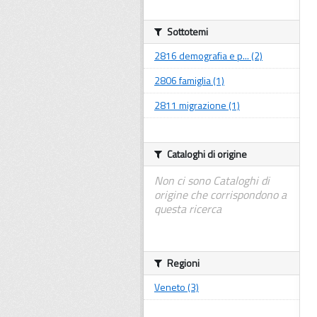
Sottotemi
2816 demografia e p... (2)
2806 famiglia (1)
2811 migrazione (1)
Cataloghi di origine
Non ci sono Cataloghi di
origine che corrispondono a
questa ricerca
Regioni
Veneto (3)