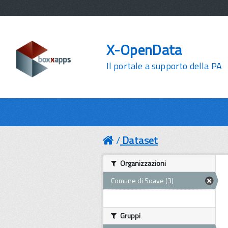
X-OpenData
Il portale a supporto della PA
Dataset
Organizzazioni
Comune di Soave (3)
Gruppi