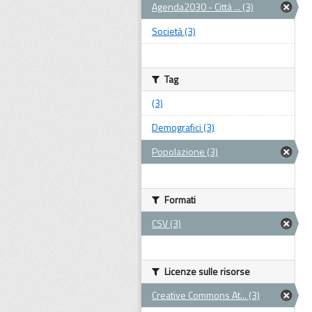
Agenda2030 - Città ... (3)
Società (3)
Tag
(3)
Demografici (3)
Popolazione (3)
Formati
CSV (3)
Licenze sulle risorse
Creative Commons At... (3)