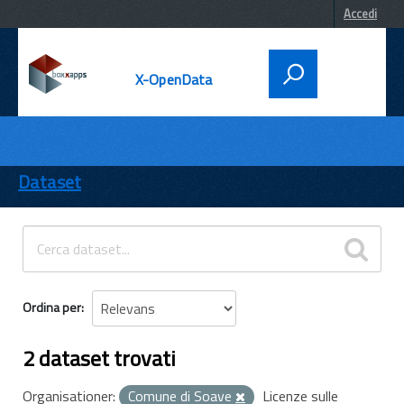
Accedi
X-OpenData
DATI
ENTI
Dataset
TEMI
INFORMAZIONI
Ordina per
2 dataset trovati
Organisationer:
Comune di Soave
Licenze sulle