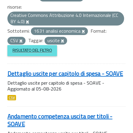
risorse:
Creative Commons Attribuzione 4.0 Internazionale (CC
BY 4.0)
Sottotemi:
1631 analisi economica
Format:
CSV
Taggar:
uscite
RISULTATO DEL FILTRO
Dettaglio uscite per capitolo di spesa - SOAVE
Dettaglio uscite per capitolo di spesa - SOAVE -
Aggiornato al 05-08-2026
CSV
Andamento competenza uscita per titoli -
SOAVE