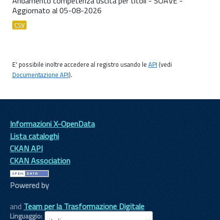
Andamento competenza uscita per titoli - SOAVE -
Aggiornato al 05-08-2026
CSV
E' possibile inoltre accedere al registro usando le
API
(vedi
Documentazione API
).
Informazioni X-OpenData
Lista cataloghi
CKAN API
CKAN Association
Powered by
and
Team per la Trasformazione Digitale
Linguaggio