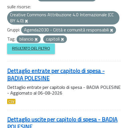
sulle risorse:
Creative Commons Attribuzione 4.0 Internazionale (CC
BY 4.0)
Gruppi:
Agenda2030 - Città e comunità responsabili
Tag:
bilancio
capitoli
RISULTATO DEL FILTRO
Dettaglio entrate per capitolo di spesa -
BADIA POLESINE
Dettaglio entrate per capitolo di spesa - BADIA POLESINE
- Aggiornato al 06-08-2026
CSV
Dettaglio uscite per capitolo di spesa - BADIA
POLESINE