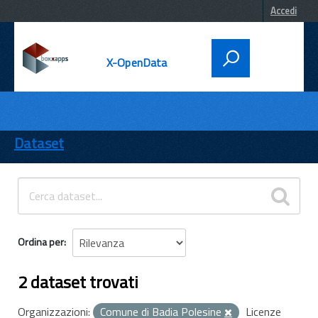
Accedi
X-OpenData
DATI
ENTI
Dataset
TEMI
INFORMAZIONI
Ordina per
2 dataset trovati
Organizzazioni:
Comune di Badia Polesine
Licenze