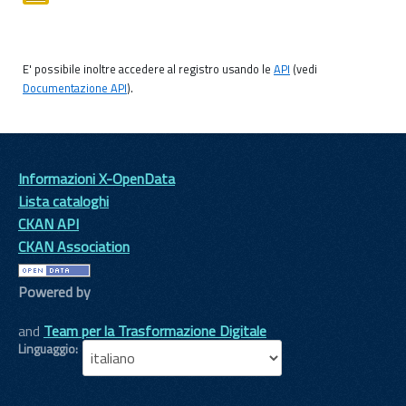
E' possibile inoltre accedere al registro usando le
API
(vedi
Documentazione API
).
Informazioni X-OpenData
Lista cataloghi
CKAN API
CKAN Association
Powered by
and
Team per la Trasformazione Digitale
Linguaggio