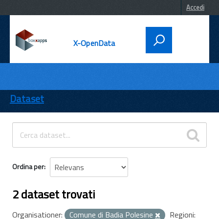
Accedi
X-OpenData
DATI
ENTI
Dataset
TEMI
INFORMAZIONI
Ordina per
2 dataset trovati
Organisationer:
Comune di Badia Polesine
Regioni: