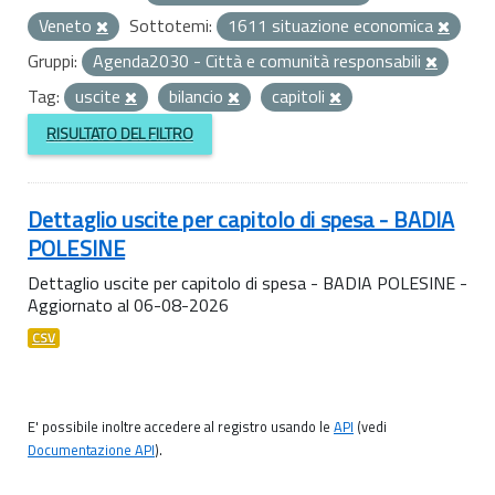
Veneto
Sottotemi:
1611 situazione economica
Gruppi:
Agenda2030 - Città e comunità responsabili
Tag:
uscite
bilancio
capitoli
RISULTATO DEL FILTRO
Dettaglio uscite per capitolo di spesa - BADIA
POLESINE
Dettaglio uscite per capitolo di spesa - BADIA POLESINE -
Aggiornato al 06-08-2026
CSV
E' possibile inoltre accedere al registro usando le
API
(vedi
Documentazione API
).