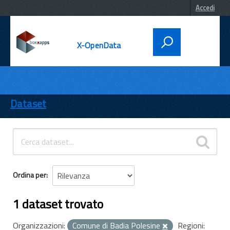
Accedi
X-OpenData
DATI
ENTI
Dataset
TEMI
INFORMAZIONI
Ordina per
1 dataset trovato
Organizzazioni:
Comune di Badia Polesine
Regioni: