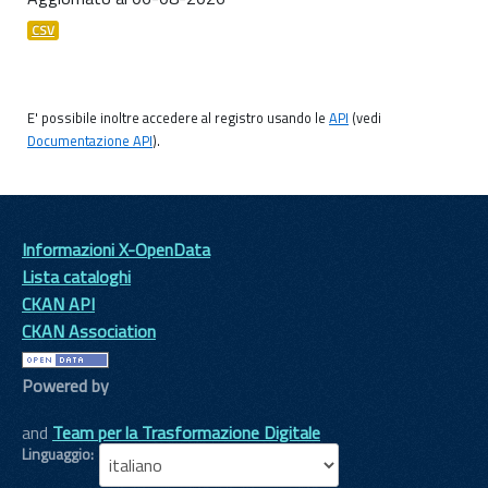
CSV
E' possibile inoltre accedere al registro usando le
API
(vedi
Documentazione API
).
Informazioni X-OpenData
Lista cataloghi
CKAN API
CKAN Association
Powered by
and
Team per la Trasformazione Digitale
Linguaggio