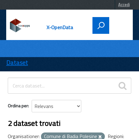
Accedi
X-OpenData
DATI
ENTI
Dataset
TEMI
INFORMAZIONI
Ordina per
2 dataset trovati
Organisationer:
Comune di Badia Polesine
Regioni: