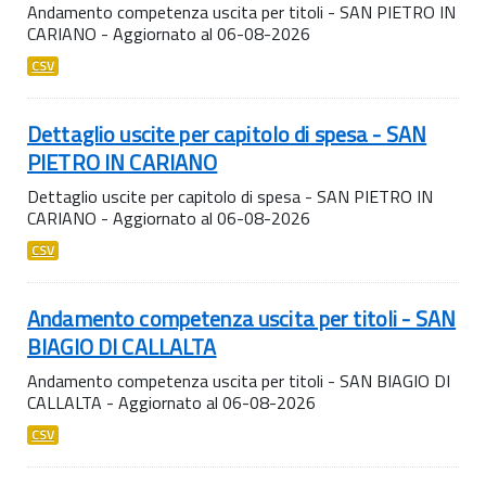
Andamento competenza uscita per titoli - SAN PIETRO IN
CARIANO - Aggiornato al 06-08-2026
CSV
Dettaglio uscite per capitolo di spesa - SAN
PIETRO IN CARIANO
Dettaglio uscite per capitolo di spesa - SAN PIETRO IN
CARIANO - Aggiornato al 06-08-2026
CSV
Andamento competenza uscita per titoli - SAN
BIAGIO DI CALLALTA
Andamento competenza uscita per titoli - SAN BIAGIO DI
CALLALTA - Aggiornato al 06-08-2026
CSV