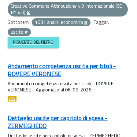
Creative Commons Attribuzione 4.0 Internazionale (CC
BY 4.0)
Sottotemi:
1631 analisi economica
Taggar:
uscite
RISULTATO DEL FILTRO
Andamento competenza uscita per titoli -
ROVERE VERONESE
Andamento competenza uscita per titoli - ROVERE
VERONESE - Aggiornato al 06-08-2026
CSV
Dettaglio uscite per capitolo di spesa -
ZERMEGHEDO
Dettaglio uscite per capitolo di spesa - ZERMEGHEDO -