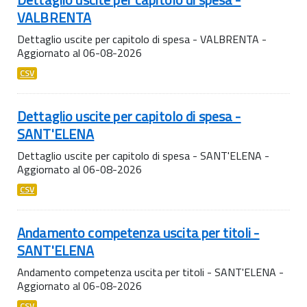
VALBRENTA
Dettaglio uscite per capitolo di spesa - VALBRENTA -
Aggiornato al 06-08-2026
CSV
Dettaglio uscite per capitolo di spesa -
SANT'ELENA
Dettaglio uscite per capitolo di spesa - SANT'ELENA -
Aggiornato al 06-08-2026
CSV
Andamento competenza uscita per titoli -
SANT'ELENA
Andamento competenza uscita per titoli - SANT'ELENA -
Aggiornato al 06-08-2026
CSV