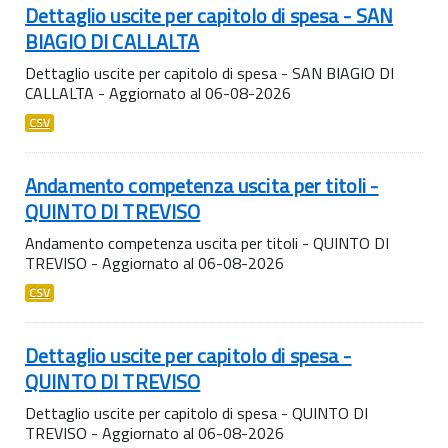
Dettaglio uscite per capitolo di spesa - SAN
BIAGIO DI CALLALTA
Dettaglio uscite per capitolo di spesa - SAN BIAGIO DI
CALLALTA - Aggiornato al 06-08-2026
CSV
Andamento competenza uscita per titoli -
QUINTO DI TREVISO
Andamento competenza uscita per titoli - QUINTO DI
TREVISO - Aggiornato al 06-08-2026
CSV
Dettaglio uscite per capitolo di spesa -
QUINTO DI TREVISO
Dettaglio uscite per capitolo di spesa - QUINTO DI
TREVISO - Aggiornato al 06-08-2026