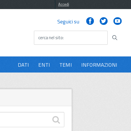
Accedi
Facebook
Twitter
You
Seguici su
cerca nel sito
DATI
ENTI
TEMI
INFORMAZIONI