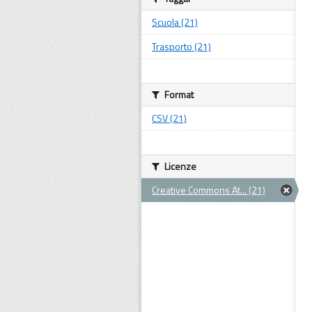
Scuola (21)
Trasporto (21)
Format
CSV (21)
Licenze
Creative Commons At... (21)