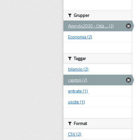
Grupper
Agenda2030 - Città ... (2)
Economia (2)
Taggar
bilancio (2)
capitoli (2)
entrate (1)
uscite (1)
Format
CSV (2)