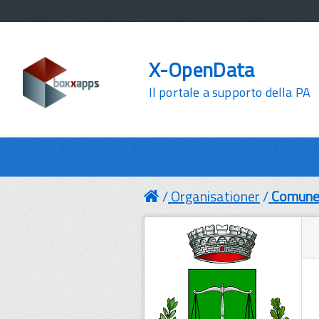
X-OpenData
Il portale a supporto della PA
Organisationer
Comune