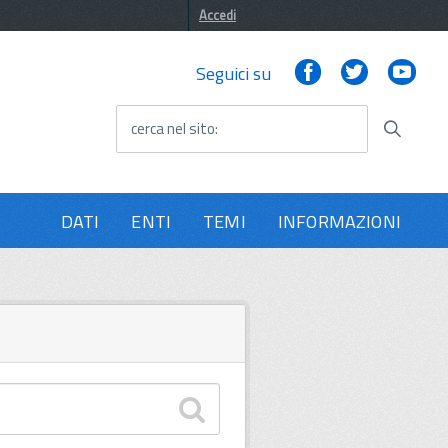
Accedi
Facebook
Twitter
You
Seguici su
cerca nel sito
DATI
ENTI
TEMI
INFORMAZIONI