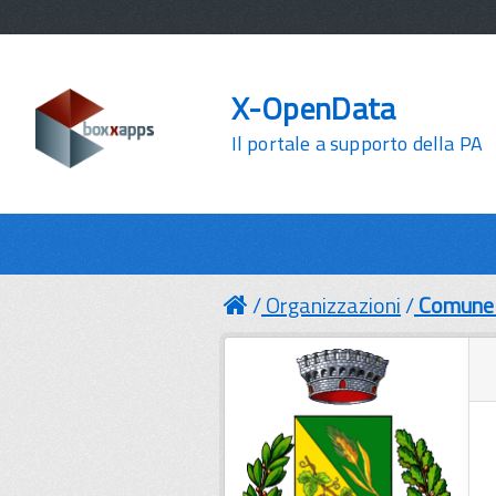
X-OpenData
Il portale a supporto della PA
Organizzazioni
Comune 