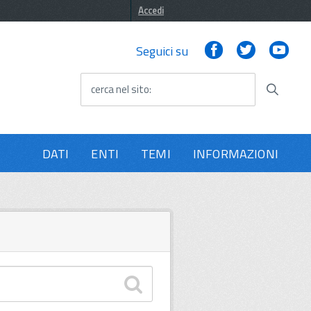
Accedi
Facebook
Twitter
You
Seguici su
cerca nel sito
DATI
ENTI
TEMI
INFORMAZIONI