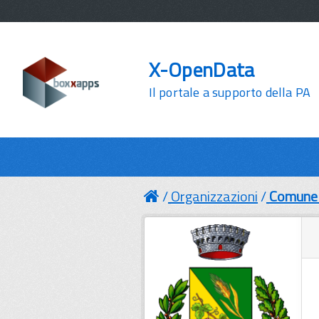
X-OpenData
Il portale a supporto della PA
Organizzazioni
Comune 