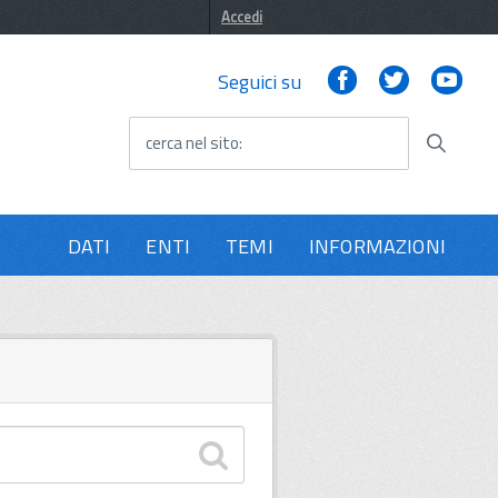
Accedi
Facebook
Twitter
You
Seguici su
cerca nel sito
DATI
ENTI
TEMI
INFORMAZIONI