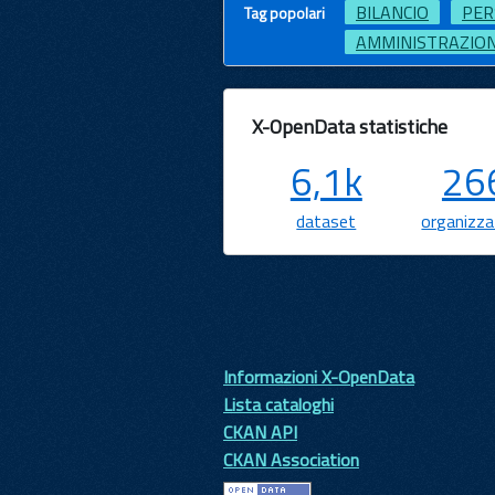
BILANCIO
PER
Tag popolari
AMMINISTRAZIONE
X-OpenData statistiche
6,1k
26
dataset
organizza
Informazioni X-OpenData
Lista cataloghi
CKAN API
CKAN Association