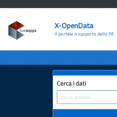
X-OpenData
Il portale a supporto della PA
Cerca i dati