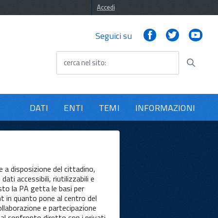
Accedi
Facebook
Twitter
You
Seguici su
cerca nel sito
DATI
ENTI
TEMI
INFORMAZIONI
 a disposizione del cittadino,
dati accessibili, riutilizzabili e
esto la PA getta le basi per
t in quanto pone al centro del
llaborazione e partecipazione
al confronto diretto con i privati.