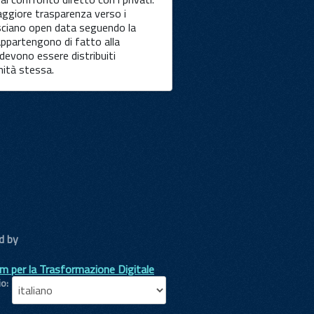
aggiore trasparenza verso i
ilasciano open data seguendo la
 appartengono di fatto alla
evono essere distribuiti
nità stessa.
d by
m per la Trasformazione Digitale
io