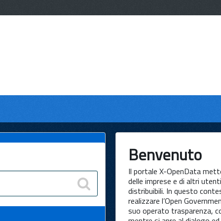
Benvenuto
Il portale X-OpenData mette
delle imprese e di altri utenti 
distribuibili. In questo cont
realizzare l’Open Governmen
suo operato trasparenza, co
mentre si apre al dialogo ed 