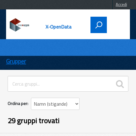
Accedi
X-OpenData
DATI
ENTI
Grupper
TEMI
INFORMAZIONI
Ordina per
29 gruppi trovati