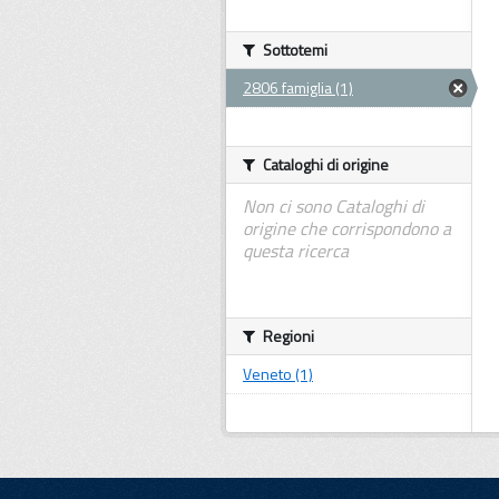
Sottotemi
2806 famiglia (1)
Cataloghi di origine
Non ci sono Cataloghi di
origine che corrispondono a
questa ricerca
Regioni
Veneto (1)