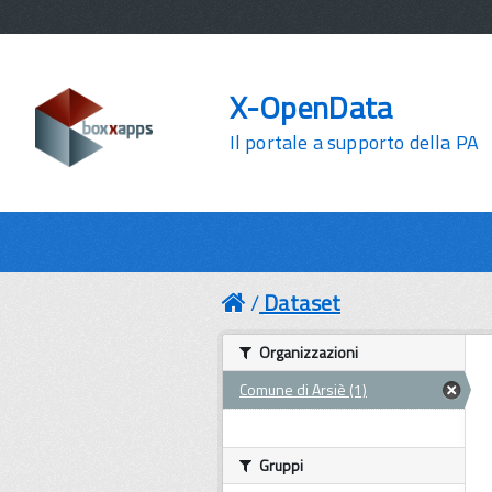
X-OpenData
Il portale a supporto della PA
Dataset
Organizzazioni
Comune di Arsiè (1)
Gruppi