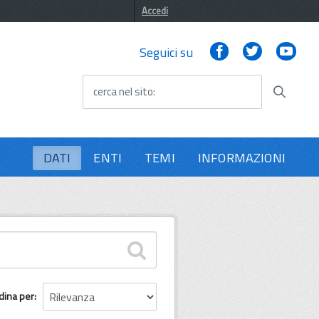
Accedi
Facebook
Twitter
You
Seguici su
cerca nel sito
DATI
ENTI
TEMI
INFORMAZIONI
dina per