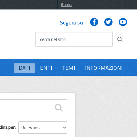
Accedi
Facebook
Twitter
You
Seguici su
cerca nel sito
DATI
ENTI
TEMI
INFORMAZIONI
dina per