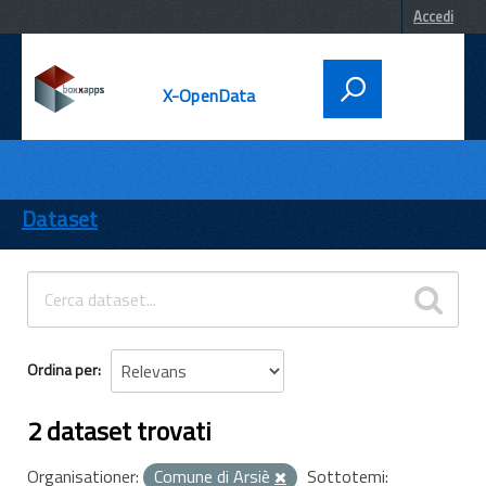
Accedi
X-OpenData
DATI
ENTI
Dataset
TEMI
INFORMAZIONI
Ordina per
2 dataset trovati
Organisationer:
Comune di Arsiè
Sottotemi: