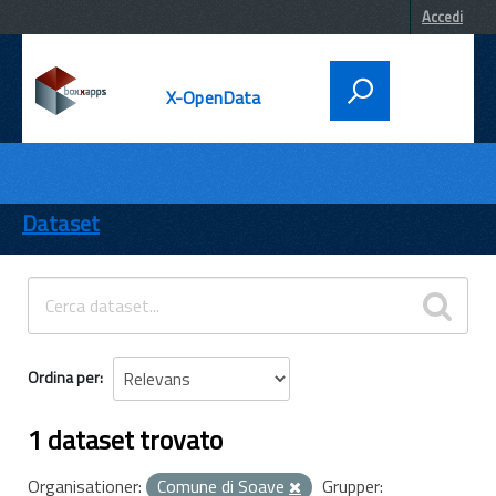
Accedi
X-OpenData
DATI
ENTI
Dataset
TEMI
INFORMAZIONI
Ordina per
1 dataset trovato
Organisationer:
Comune di Soave
Grupper: