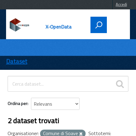
Accedi
X-OpenData
DATI
ENTI
Dataset
TEMI
INFORMAZIONI
Ordina per
2 dataset trovati
Organisationer:
Comune di Soave
Sottotemi: