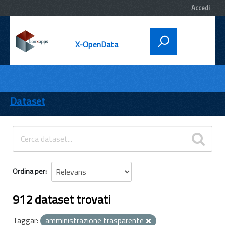
Accedi
X-OpenData
DATI
ENTI
Dataset
TEMI
INFORMAZIONI
Ordina per
912 dataset trovati
Taggar:
amministrazione trasparente