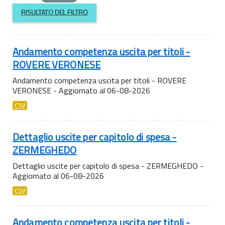
RISULTATO DEL FILTRO
Andamento competenza uscita per titoli -
ROVERE VERONESE
Andamento competenza uscita per titoli - ROVERE
VERONESE - Aggiornato al 06-08-2026
CSV
Dettaglio uscite per capitolo di spesa -
ZERMEGHEDO
Dettaglio uscite per capitolo di spesa - ZERMEGHEDO -
Aggiornato al 06-08-2026
CSV
Andamento competenza uscita per titoli -