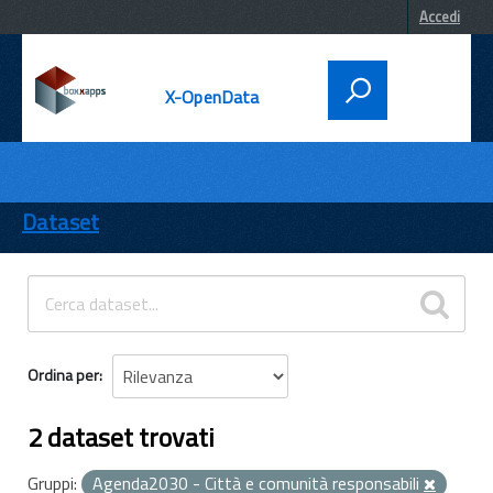
Accedi
X-OpenData
DATI
ENTI
Dataset
TEMI
INFORMAZIONI
Ordina per
2 dataset trovati
Gruppi:
Agenda2030 - Città e comunità responsabili