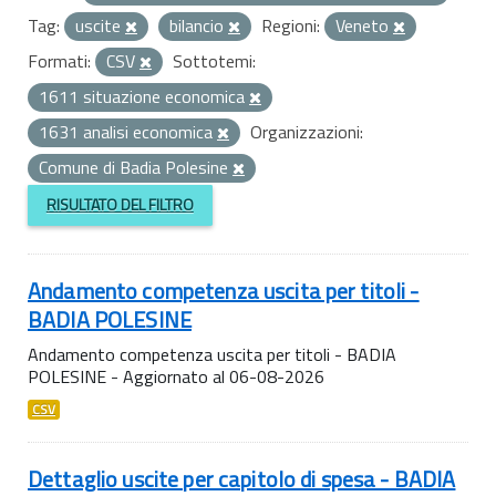
Tag:
uscite
bilancio
Regioni:
Veneto
Formati:
CSV
Sottotemi:
1611 situazione economica
1631 analisi economica
Organizzazioni:
Comune di Badia Polesine
RISULTATO DEL FILTRO
Andamento competenza uscita per titoli -
BADIA POLESINE
Andamento competenza uscita per titoli - BADIA
POLESINE - Aggiornato al 06-08-2026
CSV
Dettaglio uscite per capitolo di spesa - BADIA