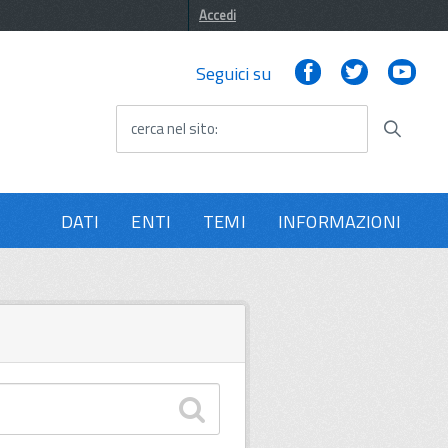
Accedi
Facebook
Twitter
You
Seguici su
cerca nel sito
DATI
ENTI
TEMI
INFORMAZIONI