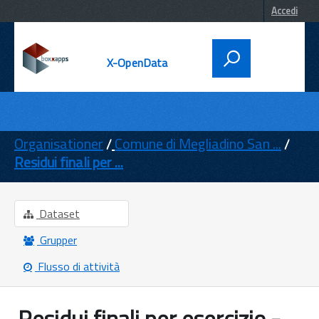
Accedi
X-OpenData
DATI
ENTI
Organisationer
Comune di Megliadino San ...
Residui finali per ...
TEMI
INFORMAZIONI
Dataset
Grupper
Flusso di attività
Residui finali per esercizio -