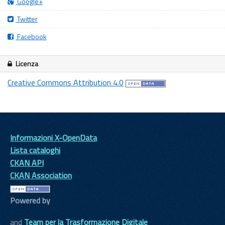
Google+
Twitter
Facebook
Licenza
Creative Commons Attribution 4.0
Informazioni X-OpenData
Lista cataloghi
CKAN API
CKAN Association
Powered by
and
Team per la Trasformazione Digitale