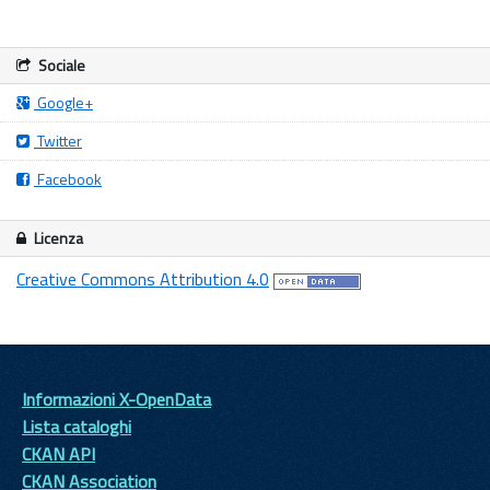
Sociale
Google+
Twitter
Facebook
Licenza
Creative Commons Attribution 4.0
Informazioni X-OpenData
Lista cataloghi
CKAN API
CKAN Association