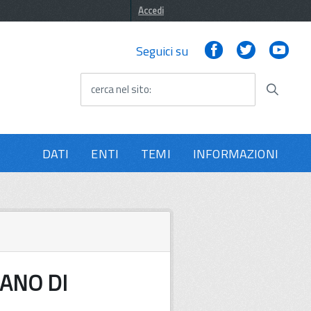
Accedi
Facebook
Twitter
You
Seguici su
cerca nel sito
DATI
ENTI
TEMI
INFORMAZIONI
ZZANO DI