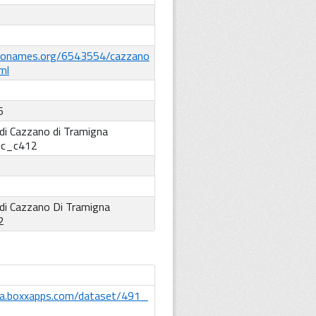
eonames.org/6543554/cazzano
ml
6
i Cazzano di Tramigna
:
c_c412
di Cazzano Di Tramigna
2
ta.boxxapps.com/dataset/491_