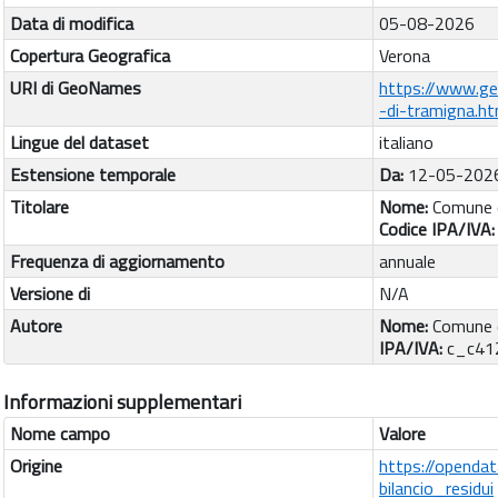
Data di modifica
05-08-2026
Copertura Geografica
Verona
URI di GeoNames
https://www.g
-di-tramigna.ht
Lingue del dataset
italiano
Estensione temporale
Da:
12-05-202
Titolare
Nome:
Comune d
Codice IPA/IVA
Frequenza di aggiornamento
annuale
Versione di
N/A
Autore
Nome:
Comune 
IPA/IVA:
c_c41
Informazioni supplementari
Nome campo
Valore
Origine
https://openda
bilancio_residui