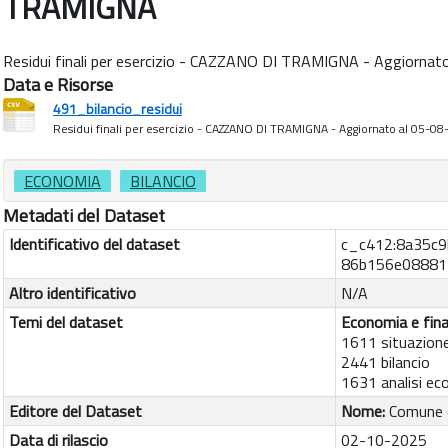
TRAMIGNA
Residui finali per esercizio - CAZZANO DI TRAMIGNA - Aggiorna
Data e Risorse
491_bilancio_residui
Residui finali per esercizio - CAZZANO DI TRAMIGNA - Aggiornato al 05-0
ECONOMIA
BILANCIO
Metadati del Dataset
Identificativo del dataset
c_c412:8a35c9
86b156e08881
Altro identificativo
N/A
Temi del dataset
Economia e fin
1611 situazion
2441 bilancio
1631 analisi e
Editore del Dataset
Nome:
Comune 
Data di rilascio
02-10-2025