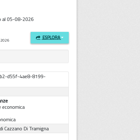
to al 05-08-2026
ESPLORA
8-2026
b2-d55f-4ae8-8199-
anze
e economica
conomica
di Cazzano Di Tramigna