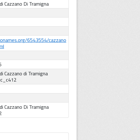
di Cazzano Di Tramigna
eonames.org/6543554/cazzano
ml
6
i Cazzano di Tramigna
:
c_c412
di Cazzano Di Tramigna
2