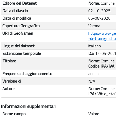
Editore del Dataset
Nome:
Comune 
Data di rilascio
02-10-2025
Data di modifica
05-08-2026
Copertura Geografica
Verona
URI di GeoNames
https://www.g
-di-tramigna.ht
Lingue del dataset
italiano
Estensione temporale
Da:
12-05-202
Titolare
Nome:
Comune d
Codice IPA/IVA
Frequenza di aggiornamento
annuale
Versione di
N/A
Autore
Nome:
Comune 
IPA/IVA:
c_c41
Informazioni supplementari
Nome campo
Valore