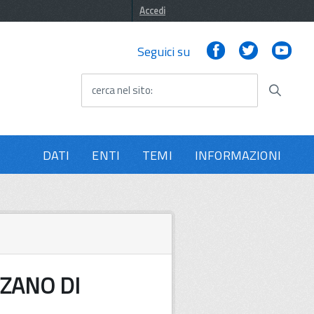
Accedi
Facebook
Twitter
You
Seguici su
cerca nel sito
DATI
ENTI
TEMI
INFORMAZIONI
AZZANO DI