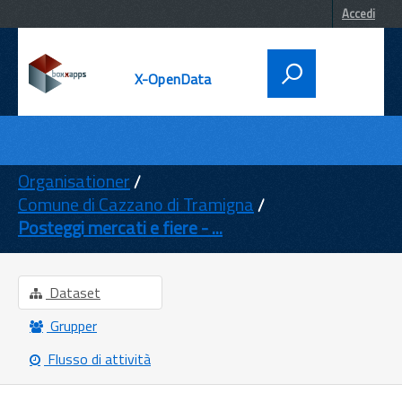
Accedi
X-OpenData
DATI
ENTI
Organisationer
Comune di Cazzano di Tramigna
TEMI
Posteggi mercati e fiere - ...
INFORMAZIONI
Dataset
Grupper
Flusso di attività