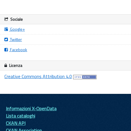
Sociale
Google+
Twitter
Facebook
Licenza
Creative Commons Attribution 4.0
Informazioni X-OpenData
Lista cataloghi
CKAN API
CKAN Association