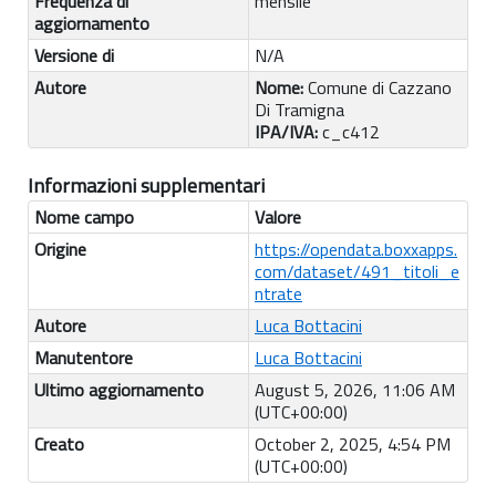
Frequenza di
mensile
aggiornamento
Versione di
N/A
Autore
Nome:
Comune di Cazzano
Di Tramigna
IPA/IVA:
c_c412
Informazioni supplementari
Nome campo
Valore
Origine
https://opendata.boxxapps.
com/dataset/491_titoli_e
ntrate
Autore
Luca Bottacini
Manutentore
Luca Bottacini
Ultimo aggiornamento
August 5, 2026, 11:06 AM
(UTC+00:00)
Creato
October 2, 2025, 4:54 PM
(UTC+00:00)