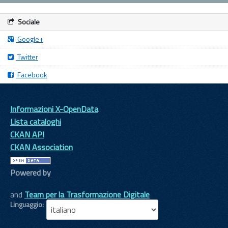
Sociale
Google+
Twitter
Facebook
Informazioni X-OpenData
Lista cataloghi
CKAN API
CKAN Association
Powered by
and
Team per la Trasformazione Digitale
Linguaggio