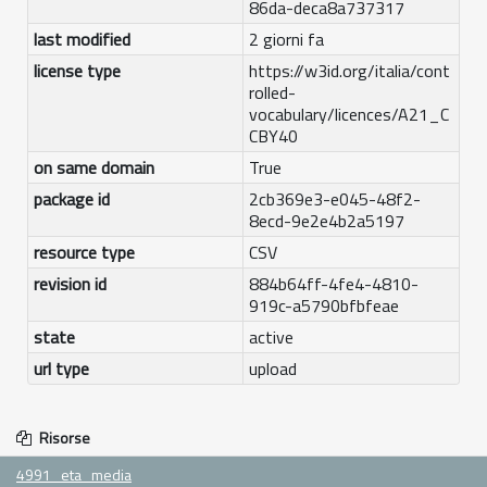
86da-deca8a737317
last modified
2 giorni fa
license type
https://w3id.org/italia/cont
rolled-
vocabulary/licences/A21_C
CBY40
on same domain
True
package id
2cb369e3-e045-48f2-
8ecd-9e2e4b2a5197
resource type
CSV
revision id
884b64ff-4fe4-4810-
919c-a5790bfbfeae
state
active
url type
upload
Risorse
4991_eta_media