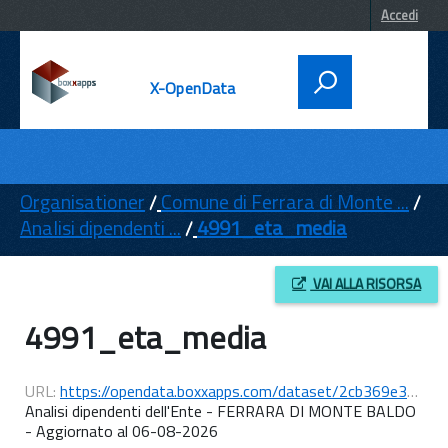
Accedi
X-OpenData
DATI
ENTI
Organisationer
Comune di Ferrara di Monte ...
Analisi dipendenti ...
4991_eta_media
TEMI
INFORMAZIONI
VAI ALLA RISORSA
4991_eta_media
URL:
https://opendata.boxxapps.com/dataset/2cb369e3-e045-48f2-8ecd-9e2e4b2a5197/resource/2128889b-538a-4c23-86da-deca8a737317/download/4991_20260806_pc_eta_media.csv
Analisi dipendenti dell'Ente - FERRARA DI MONTE BALDO
- Aggiornato al 06-08-2026