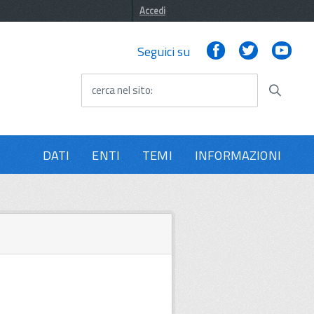
Accedi
Facebook
Twitter
You
Seguici su
cerca nel sito
DATI
ENTI
TEMI
INFORMAZIONI