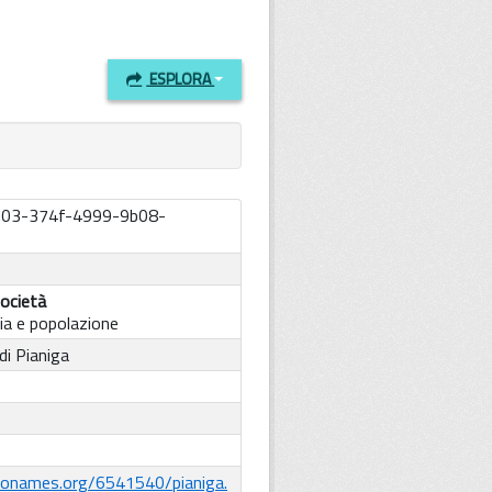
ESPLORA
d03-374f-4999-9b08-
ocietà
a e popolazione
i Pianiga
eonames.org/6541540/pianiga.