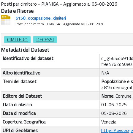
Posti per cimitero - PIANIGA - Aggiornato al 05-08-2026
Data e Risorse
5150_occupazione_cimiteri
Posti per cimitero - PIANIGA - Aggiornato al 05-08-2026
CIMITERO
DECESSI
Metadati del Dataset
Identificativo del dataset
c_g565:d691d
f9e4762d40e0
Altro identificativo
N/A
Temi del dataset
Popolazione e s
2816 demografi
Editore del Dataset
Nome:
Comune d
Data di rilascio
01-06-2025
Data di modifica
05-08-2026
Copertura Geografica
Venezia
URI di GeoNames
https://www.g