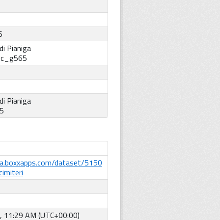
6
i Pianiga
:
c_g565
i Pianiga
5
ta.boxxapps.com/dataset/5150
imiteri
, 11:29 AM (UTC+00:00)