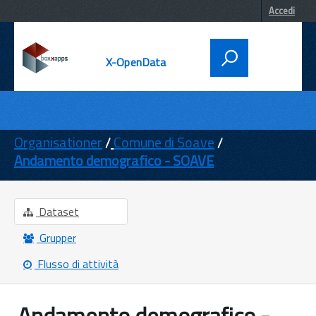
Accedi
X-OpenData
DATI
ENTI
Organisationer
Comune di Soave
Andamento demografico - SOAVE
TEMI
INFORMAZIONI
Dataset
Grupper
Flusso di attività
Andamento demografico -