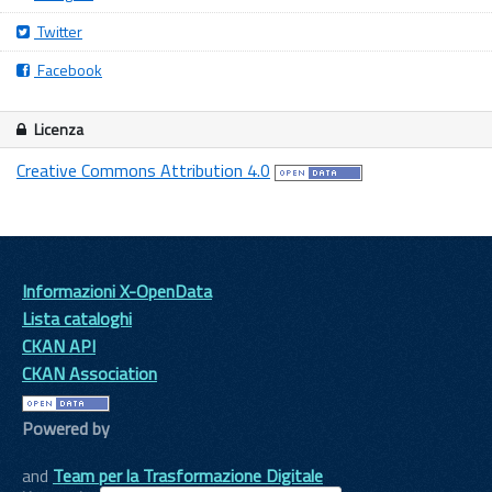
Twitter
Facebook
Licenza
Creative Commons Attribution 4.0
Informazioni X-OpenData
Lista cataloghi
CKAN API
CKAN Association
Powered by
and
Team per la Trasformazione Digitale