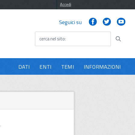
Accedi
Facebook
Twitter
You
Seguici su
cerca nel sito
DATI
ENTI
TEMI
INFORMAZIONI