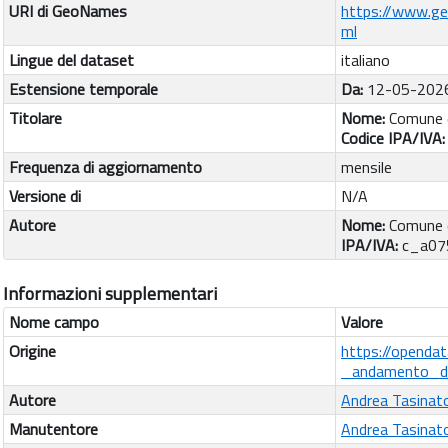
URI di GeoNames
https://www.g
ml
Lingue del dataset
italiano
Estensione temporale
Da:
12-05-202
Titolare
Nome:
Comune 
Codice IPA/IVA
Frequenza di aggiornamento
mensile
Versione di
N/A
Autore
Nome:
Comune 
IPA/IVA:
c_a07
Informazioni supplementari
Nome campo
Valore
Origine
https://openda
_andamento_d
Autore
Andrea Tasinat
Manutentore
Andrea Tasinat