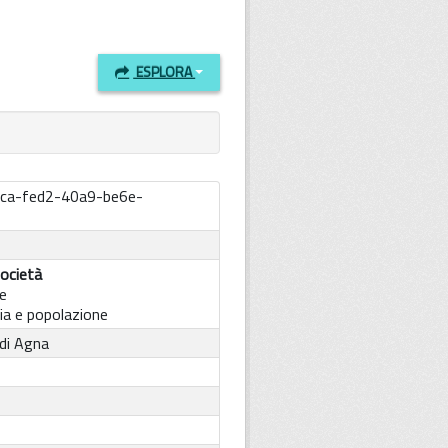
ESPLORA
ca-fed2-40a9-be6e-
ocietà
e
a e popolazione
di Agna