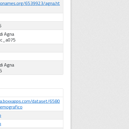
eonames.org/6539923/agna.ht
6
di Agna
:
c_a075
di Agna
5
ta.boxxapps.com/dataset/6580
emografico
o
o