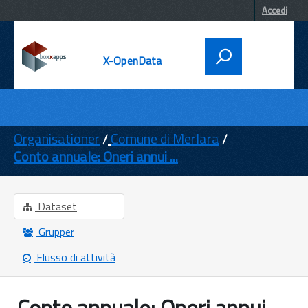
Accedi
X-OpenData
DATI
ENTI
Organisationer
Comune di Merlara
Conto annuale: Oneri annui ...
TEMI
INFORMAZIONI
Dataset
Grupper
Flusso di attività
Conto annuale: Oneri annui