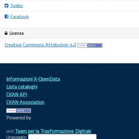
Twitter
Facebook
Licenza
Creative Commons Attribution 4.0
Informazioni X-OpenData
Lista cataloghi
CKAN API
CKAN Association
Powered by
and
Team per la Trasformazione Digitale
Linguaggio