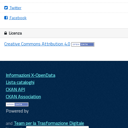
Twitter
Facebook
Licenza
Creative Commons Attribution 4.0
Informazioni X-OpenData
Lista cataloghi
CKAN API
CKAN Association
Powered by
and
Team per la Trasformazione Digitale