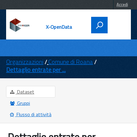
Accedi
X-OpenData
DATI
ENTI
Organizzazioni
Comune di Roana
Dettaglio entrate per ...
TEMI
INFORMAZIONI
Dataset
Gruppi
Flusso di attività
Dettaglio entrate per