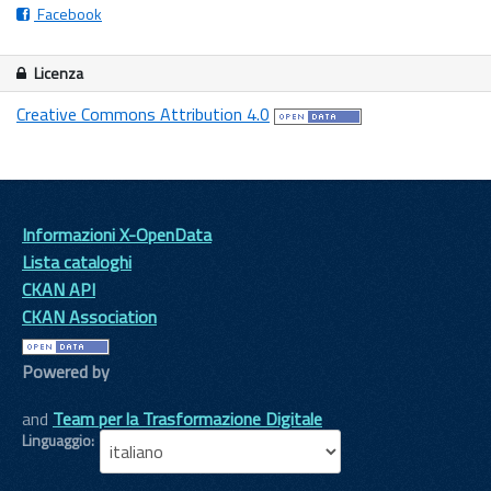
Facebook
Licenza
Creative Commons Attribution 4.0
Informazioni X-OpenData
Lista cataloghi
CKAN API
CKAN Association
Powered by
and
Team per la Trasformazione Digitale
Linguaggio